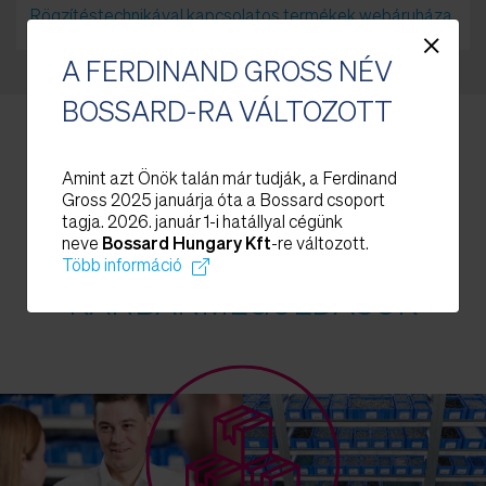
Rögzítéstechnikával kapcsolatos termékek webáruháza
×
A FERDINAND GROSS NÉV
BOSSARD-RA VÁLTOZOTT
Amint azt Önök talán már tudják, a Ferdinand
Gross 2025 januárja óta a Bossard csoport
tagja. 2026. január 1-i hatállyal cégünk
C-TERMÉK-MENEDZSMENT
neve
Bossard Hungary Kft
-re változott.
TELJES KÖRŰ
Több információ
KANBANMEGOLDÁSOK