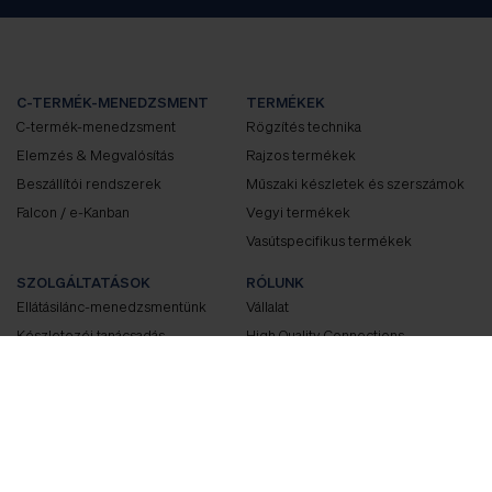
C-TERMÉK-MENEDZSMENT
TERMÉKEK
C-termék-menedzsment
Rögzítés technika
Elemzés & Megvalósítás
Rajzos termékek
Beszállítói rendszerek
Műszaki készletek és szerszámok
Falcon / e-Kanban
Vegyi termékek
Vasútspecifikus termékek
SZOLGÁLTATÁSOK
RÓLUNK
Ellátásilánc-menedzsmentünk
Vállalat
Készletezéi tanácsadás
High Quality Connections
Müszaki tanácsadás
Kitüntetésk
Minőség
Vállalati kultúra
KARRIER
Mint munkáltató