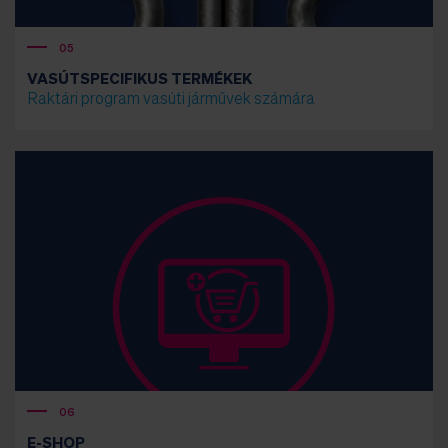
05
VASÚTSPECIFIKUS TERMÉKEK
Raktári program vasúti járművek számára
06
E-SHOP