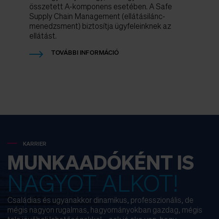
összetett A-komponens esetében. A Safe
Supply Chain Management (ellátásilánc-
menedzsment) biztosítja ügyfeleinknek az
ellátást.
TOVÁBBI INFORMÁCIÓ
KARRIER
MUNKAADÓKÉNT IS
NAGYOT ALKOT!
Családias és ugyanakkor dinamikus, professzionális, de
mégis nagyon rugalmas, hagyományokban gazdag, mégis