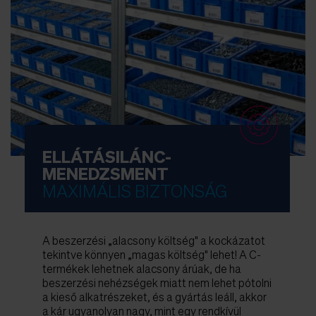
ELLÁTÁSILÁNC-
MENEDZSMENT
MAXIMÁLIS BIZTONSÁG
A beszerzési „alacsony költség" a kockázatot
tekintve könnyen „magas költség" lehet! A C-
termékek lehetnek alacsony árúak, de ha
beszerzési nehézségek miatt nem lehet pótolni
a kieső alkatrészeket, és a gyártás leáll, akkor
a kár ugyanolyan nagy, mint egy rendkívül