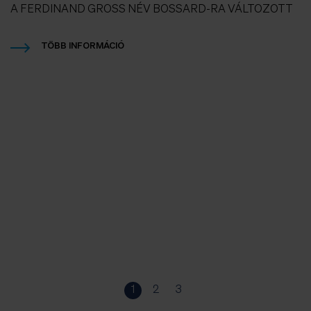
A FERDINAND GROSS NÉV BOSSARD-RA VÁLTOZOTT
TÖBB INFORMÁCIÓ
S
F
Vé
1
2
3