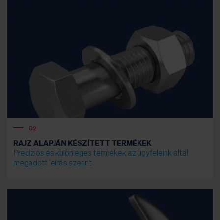
02
RAJZ ALAPJÁN KÉSZÍTETT TERMÉKEK
Precíziós és különleges termékek az ügyfeleink által
megadott leírás szerint