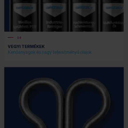
04
VEGYI TERMÉKEK
Kenőanyagok és nagy teljesítményű olajok