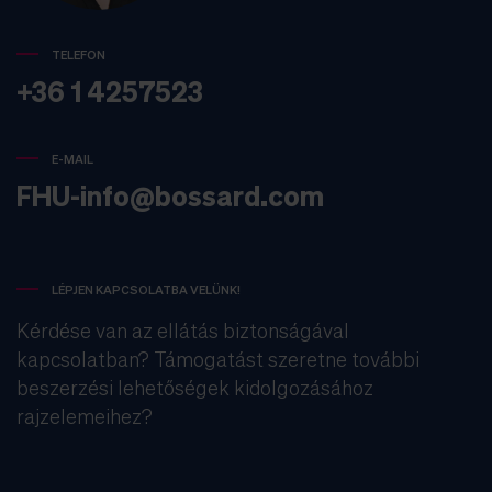
TELEFON
+36 1 4257523
E-MAIL
FHU-info@bossard.com
LÉPJEN KAPCSOLATBA VELÜNK!
Kérdése van az ellátás biztonságával
kapcsolatban? Támogatást szeretne további
beszerzési lehetőségek kidolgozásához
rajzelemeihez?