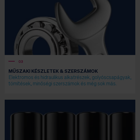
03
MŰSZAKI KÉSZLETEK & SZERSZÁMOK
Elektromos és hidraulikus alkatrészek, golyóscsapágyak,
tömítések, minőségi szerszámok és még sok más.