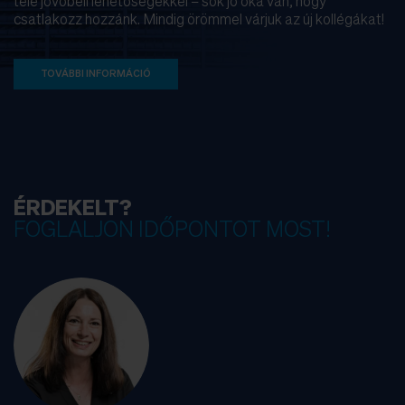
tele jövőbeli lehetőségekkel – sok jó oka van, hogy
csatlakozz hozzánk. Mindig örömmel várjuk az új kollégákat!
TOVÁBBI INFORMÁCIÓ
ÉRDEKELT?
FOGLALJON IDŐPONTOT MOST!